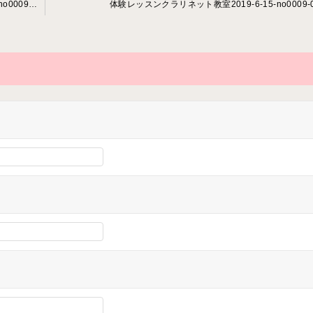
「リードを平均的に鳴らすには」クラリネット教室2018-9-5-no0009-0040
体験レッスンクラリネット教室2019-6-15-no0009-0