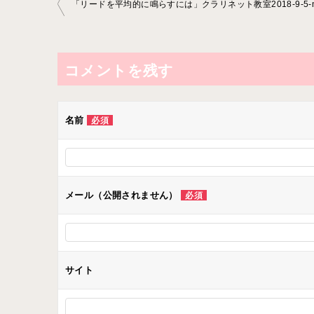
投
稿
ナ
ビ
コメントを残す
ゲ
ー
名前
必須
シ
ョ
ン
メール（公開されません）
必須
サイト