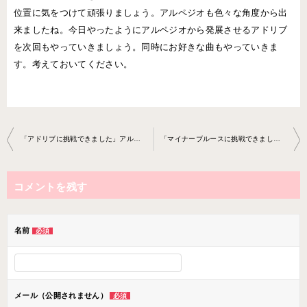
位置に気をつけて頑張りましょう。アルペジオも色々な角度から出
来ましたね。今日やったようにアルペジオから発展させるアドリブ
を次回もやっていきましょう。同時にお好きな曲もやっていきま
す。考えておいてください。
投
「アドリブに挑戦できました」アルトサックスレッスン2018-0710 -no0017-0037
「マイナーブルースに挑戦できました」アルトサックスレッスン20 18-0724-no0017-0037
稿
ナ
コメントを残す
ビ
ゲ
ー
名前
必須
シ
ョ
ン
メール（公開されません）
必須