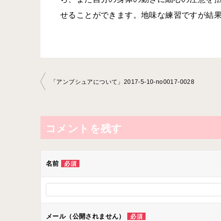
せることができます。地味な練習ですが結
投
「アンブシュアについて」2017-5-10-no0017-0028
稿
ナ
ビ
コメントを残す
ゲ
ー
名前
必須
シ
ョ
ン
メール（公開されません）
必須