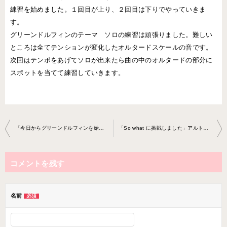
練習を始めました。１回目が上り、２回目は下りでやっていきま
す。
グリーンドルフィンのテーマ ソロの練習は頑張りました。難しい
ところは全てテンションが変化したオルタードスケールの音です。
次回はテンポをあげてソロが出来たら曲の中のオルタードの部分に
スポットを当てて練習していきます。
投
「今日からグリーンドルフィンを始めました」アルトサックス レッスン2020-0225-no0017-0037
「So what に挑戦しました」アルトサックスレッスン2020-0408-no001 7-0037
稿
ナ
コメントを残す
ビ
ゲ
ー
名前
必須
シ
ョ