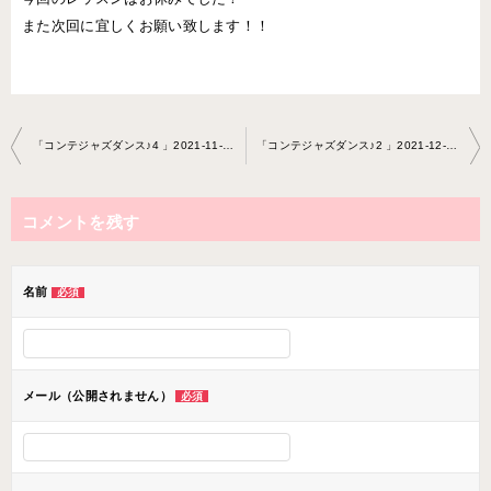
また次回に宜しくお願い致します！！
投
「コンテジャズダンス♪4 」2021-11-28-no0047-0076
「コンテジャズダンス♪2 」2021-12-05-no0047-0076
稿
ナ
コメントを残す
ビ
ゲ
ー
名前
必須
シ
ョ
ン
メール（公開されません）
必須