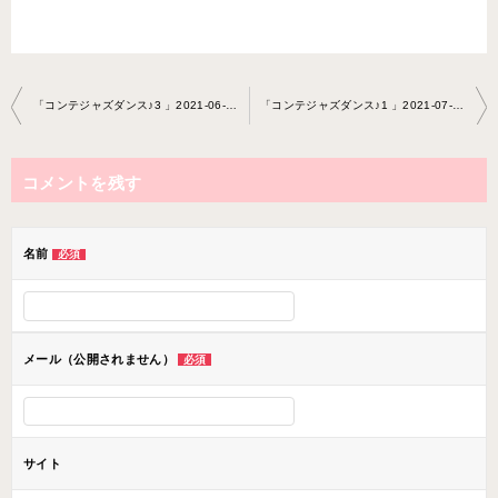
投
「コンテジャズダンス♪3 」2021-06-19-no0047-0076
「コンテジャズダンス♪1 」2021-07-03-no0047-0076
稿
ナ
コメントを残す
ビ
ゲ
ー
名前
必須
シ
ョ
ン
メール（公開されません）
必須
サイト