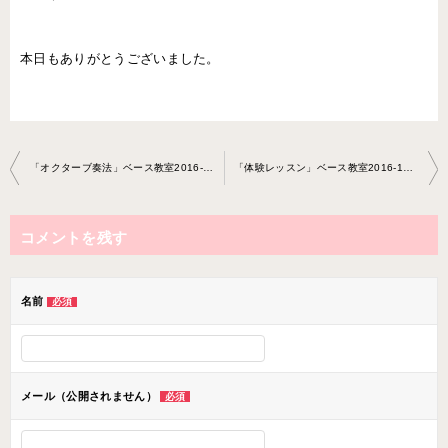
本日もありがとうございました。
投
「オクターブ奏法」ベース教室2016-1208-no0014-0023
「体験レッスン」ベース教室2016-1223-no0014-0023
稿
ナ
コメントを残す
ビ
ゲ
ー
名前
必須
シ
ョ
ン
メール（公開されません）
必須