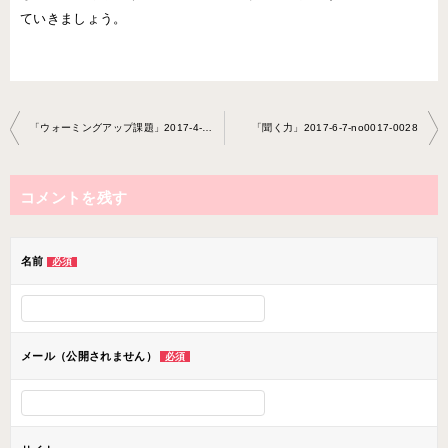
ていきましょう。
投
「ウォーミングアップ課題」2017-4-30-no0017-0028
「聞く力」2017-6-7-no0017-0028
稿
ナ
コメントを残す
ビ
ゲ
ー
名前
必須
シ
ョ
ン
メール（公開されません）
必須