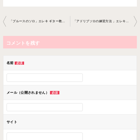
投
「ブルースのソロ」エレキ ギター教室 2020-11-27-no0020-0061
「アドリブソロの練習方法 」エレキギター教室 2020-12-16-no0020-0061
稿
ナ
コメントを残す
ビ
ゲ
ー
名前
必須
シ
ョ
ン
メール（公開されません）
必須
サイト