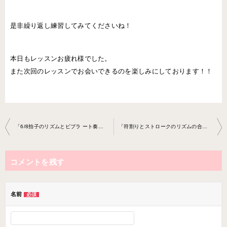
是非繰り返し練習してみてくださいね！
本日もレッスンお疲れ様でした。
また次回のレッスンでお会いできるのを楽しみにしております！！
投
「6/8拍子のリズムとビブラ ート奏法」ウクレレ教室2021-02-2 4-no0021-0063
「符割りとストロークのリズムの合わせたかた」ウクレレ 教室2021-03-31-no0021-0063
稿
ナ
コメントを残す
ビ
ゲ
ー
名前
必須
シ
ョ
ン