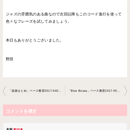
ジャズの雰囲気のある曲なので次回以降もこのコード進行を使って
色々なフレーズを試してみましょう。
本日もありがとうございました。
野田
投
「楽曲まとめ」ベース教室2017-0404-no0014-0023
「Blue Bossa」ベース教室2017-0509-no0014-0023
稿
ナ
コメントを残す
ビ
ゲ
ー
名前
必須