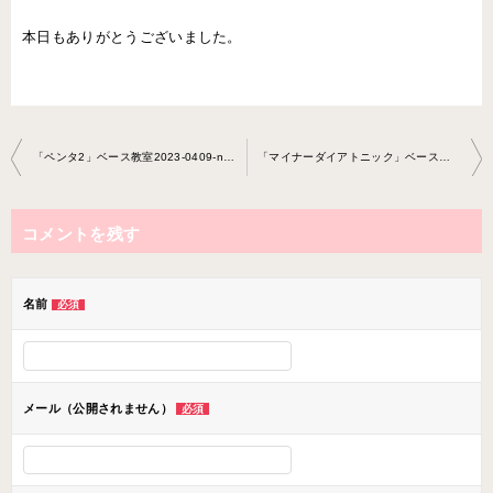
本日もありがとうございました。
投
「ペンタ2」ベース教室2023-0409-no0014-0033
「マイナーダイアトニック」ベース教室2023-0511-no0014-0024
稿
ナ
コメントを残す
ビ
ゲ
ー
名前
必須
シ
ョ
ン
メール（公開されません）
必須