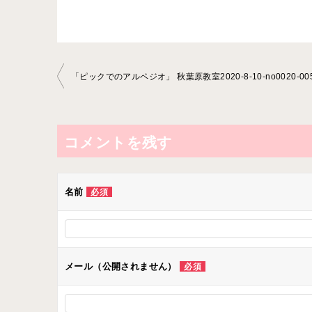
投
「ピックでのアルペジオ」 秋葉原教室2020-8-10-no0020-00
稿
ナ
ビ
コメントを残す
ゲ
ー
名前
必須
シ
ョ
ン
メール（公開されません）
必須