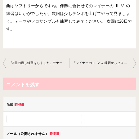
曲はソフトリーからですね。伴奏に合わせてのマイナーの Ⅱ Ⅴ の
練習はいかがでしたか、次回は少しテンポを上げてやって見ましょ
う。テーマやソロサンプルも練習してみてください。 次回は28日で
す。
投
「3曲の通し練習をしました」テナーサックスレッスン2019-1217 -no0017-0037
「マイナーの Ⅱ Ⅴ の練習からソロの練習をしました」アルト サックスレッスン2020-0131-no0017-0037
稿
ナ
コメントを残す
ビ
ゲ
ー
名前
必須
シ
ョ
ン
メール（公開されません）
必須