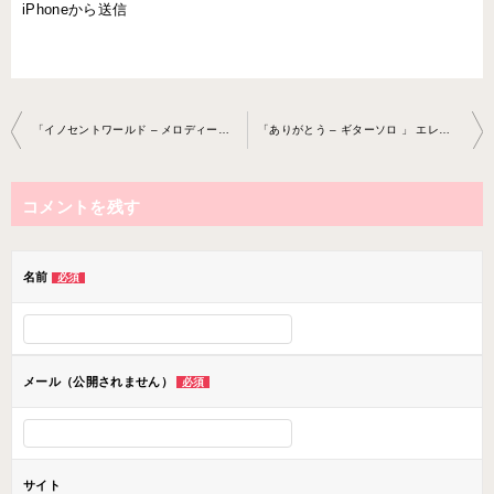
iPhoneから送信
投
「イノセントワールド – メロディー耳コピー」 エレキギ ター教室 2024-3-13-no0020-0060
「ありがとう – ギターソロ 」 エレキギター教室 2024-4-10-no0020- 0060
稿
ナ
コメントを残す
ビ
ゲ
ー
名前
必須
シ
ョ
ン
メール（公開されません）
必須
サイト