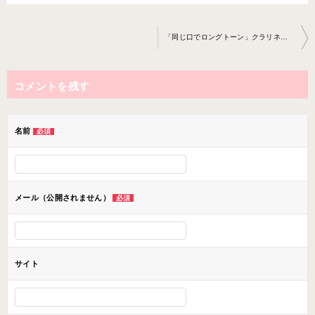
投
「同じ口でロングトーン」クラリネット教室2017-2-22-no0009-0026
稿
ナ
コメントを残す
ビ
ゲ
ー
名前
必須
シ
ョ
ン
メール（公開されません）
必須
サイト