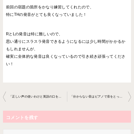
前回の宿題の箇所をかなり練習してくれたので、
特にTHの発音がとても良くなっていました！
RとLの発音は特に難しいので、
思い通りにスラスラ発音できるようになるには少し時間がかかるか
もしれませんが、
確実に全体的な発音は良くなっているので引き続き頑張ってくださ
い！
投
「正しい声の使いわけと英語の口を覚えよう！」ボーカル教室 2023-2-27-­no0013-­0084
「分からない音はピアノで音をとってきっちり覚えよう！」ボーカル教室 2023-3-13- ­no0013-­0083
稿
ナ
コメントを残す
ビ
ゲ
ー