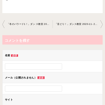
投
「冬のバラード1！」ダン ス教室 2020-11-18-no0038-1252
「音どり！」ダンス教室 2020-11- 25-no0038-0069
稿
ナ
コメントを残す
ビ
ゲ
ー
名前
必須
シ
ョ
ン
メール（公開されません）
必須
サイト