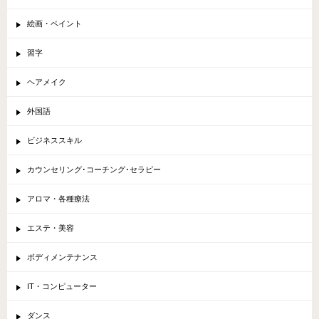
絵画・ペイント
習字
ヘアメイク
外国語
ビジネススキル
カウンセリング･コーチング･セラピー
アロマ・各種療法
エステ・美容
ボディメンテナンス
IT・コンピューター
ダンス