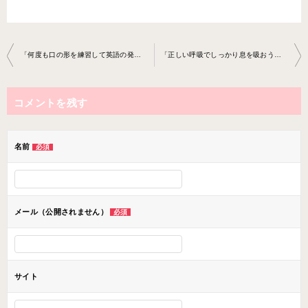
投
「何度も口の形を練習して英語の発音を定着させましょう！」ボーカル教室 2023-3-1 3-­no0013-­0084
「正しい呼吸でしっかり息を吸おう」ボーカル教室 2023-3-15-­no0013-­0082
稿
ナ
コメントを残す
ビ
ゲ
ー
名前
必須
シ
ョ
ン
メール（公開されません）
必須
サイト