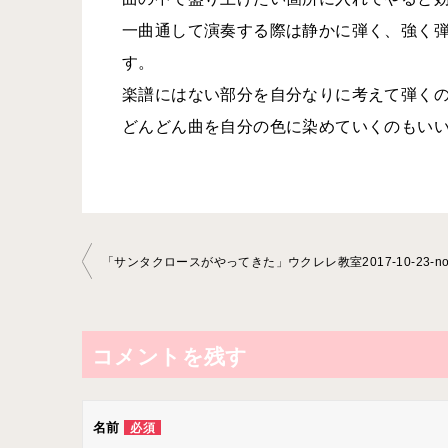
一曲通して演奏する際は静かに弾く、強く
す。
楽譜にはない部分を自分なりに考えて弾く
どんどん曲を自分の色に染めていくのもい
投
稿
ナ
ビ
コメントを残す
ゲ
ー
名前
必須