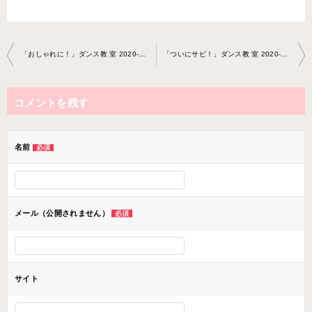
投
「おしゃれに！」ダンス教 室 2020-8-12-no0038-1252
「ついにサビ！」ダンス教 室 2020-8-21-no0038-1252
稿
ナ
コメントを残す
ビ
ゲ
ー
名前
必須
シ
ョ
ン
メール（公開されません）
必須
サイト