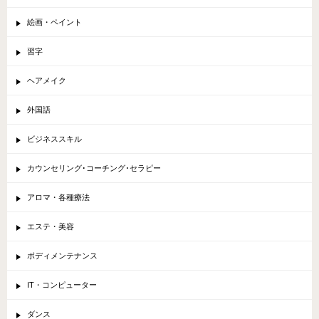
絵画・ペイント
習字
ヘアメイク
外国語
ビジネススキル
カウンセリング･コーチング･セラピー
アロマ・各種療法
エステ・美容
ボディメンテナンス
IT・コンピューター
ダンス