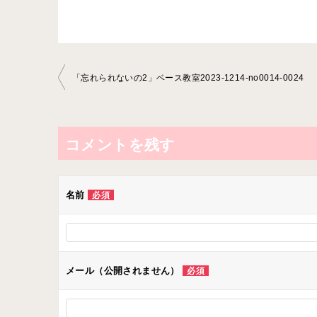
投
「忘れられないの2」ベース教室2023-1214-no0014-0024
稿
ナ
ビ
コメントを残す
ゲ
ー
名前
必須
シ
ョ
ン
メール（公開されません）
必須