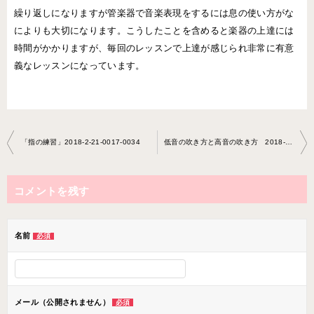
繰り返しになりますが管楽器で音楽表現をするには息の使い方がな
によりも大切になります。こうしたことを含めると楽器の上達には
時間がかかりますが、毎回のレッスンで上達が感じられ非常に有意
義なレッスンになっています。
投
「指の練習」2018-2-21-0017-0034
低音の吹き方と高音の吹き方 2018-14-11-no0017-0046
稿
ナ
コメントを残す
ビ
ゲ
ー
名前
必須
シ
ョ
ン
メール（公開されません）
必須