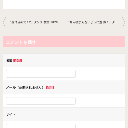
投
「感情込めて！2」ダンス 教室 2020-10-11-no0038-1252
「肩が詰まらないように意 識！」ダンス教室 2021-11-10-no0038-0069
稿
ナ
コメントを残す
ビ
ゲ
ー
名前
必須
シ
ョ
ン
メール（公開されません）
必須
サイト