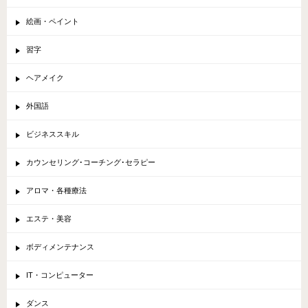
絵画・ペイント
習字
ヘアメイク
外国語
ビジネススキル
カウンセリング･コーチング･セラピー
アロマ・各種療法
エステ・美容
ボディメンテナンス
IT・コンピューター
ダンス