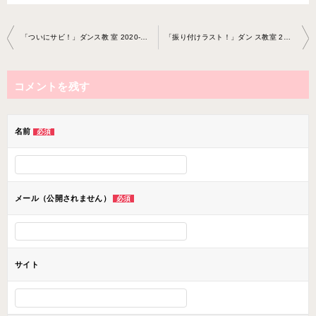
投
「ついにサビ！」ダンス教 室 2020-8-21-no0038-1252
「振り付けラスト！」ダン ス教室 2020-9-13-no0038-1252
稿
ナ
コメントを残す
ビ
ゲ
ー
名前
必須
シ
ョ
ン
メール（公開されません）
必須
サイト