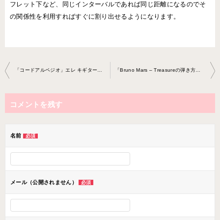
フレット下など、同じインターバルであれば同じ距離になるのでそ
の関係性を利用すればすぐに割り出せるようになります。
投
「コードアルペジオ」エレ キギター教室 2021-8-30-no0020-0059
「Bruno Mars – Treasureの弾き方」エレキ ギター教室 2021-9-8-no0020-0060
稿
ナ
コメントを残す
ビ
ゲ
ー
名前
必須
シ
ョ
ン
メール（公開されません）
必須