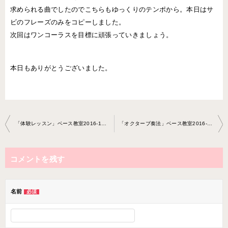
求められる曲でしたのでこちらもゆっくりのテンポから。本日はサ
ビのフレーズのみをコピーしました。
次回はワンコーラスを目標に頑張っていきましょう。
本日もありがとうございました。
投
「体験レッスン」ベース教室2016-1115-no0014-0023
「オクターブ奏法」ベース教室2016-1208-no0014-0023
稿
ナ
コメントを残す
ビ
ゲ
ー
名前
必須
シ
ョ
ン