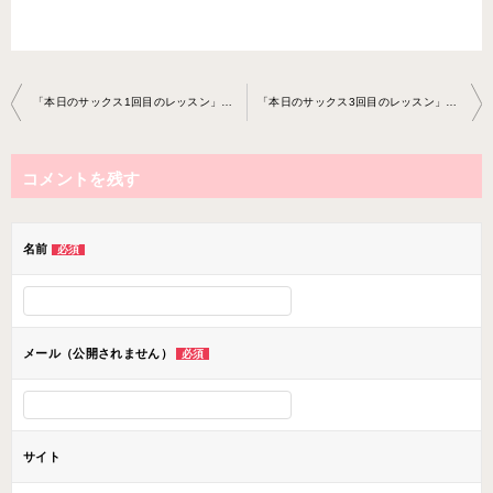
投
「本日のサックス1回目のレッスン」サックス教室2025-04-19-no0007-78
「本日のサックス3回目のレッスン」サックス教室2025-04-19-no0007-78
稿
ナ
コメントを残す
ビ
ゲ
ー
名前
必須
シ
ョ
ン
メール（公開されません）
必須
サイト