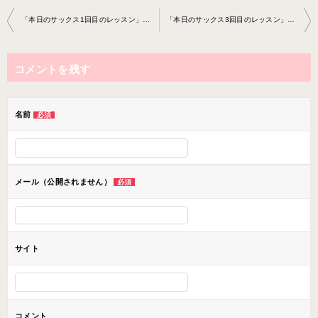
投
「本日のサックス1回目のレッスン」サックス教室2023-6-21-no0007-78
「本日のサックス3回目のレッスン」サックス教室2023-6-21-no0007-78
稿
ナ
コメントを残す
ビ
ゲ
ー
名前
必須
シ
ョ
ン
メール（公開されません）
必須
サイト
コメント