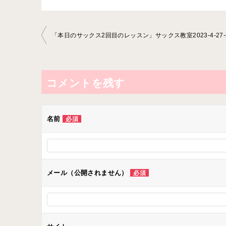
投
稿
ナ
ビ
コメントを残す
ゲ
ー
名前
必須
シ
ョ
ン
メール（公開されません）
必須