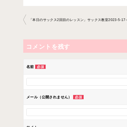
投
稿
ナ
ビ
コメントを残す
ゲ
ー
名前
必須
シ
ョ
ン
メール（公開されません）
必須