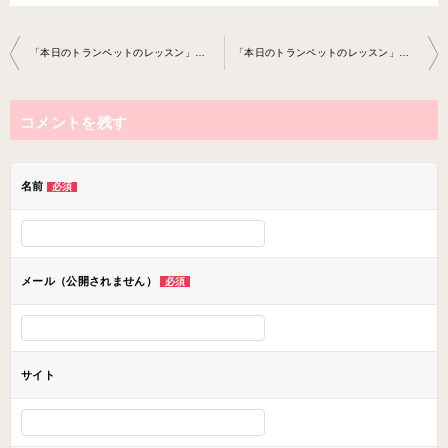
投
「本日のトランペットのレッスン」トランペット教室2022-02-24-­no000 2-­0045
「本日のトランペットのレッスン」トランペット教室2022-03-24-­no000 2-­0045
稿
ナ
コメントを残す
ビ
ゲ
ー
名前
必須
シ
ョ
ン
メール（公開されません）
必須
サイト