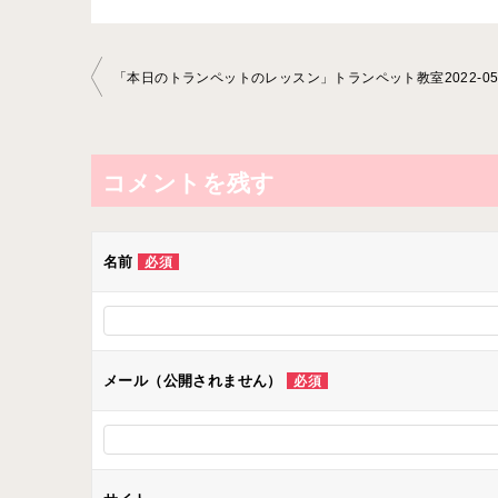
投
稿
ナ
ビ
コメントを残す
ゲ
ー
名前
必須
シ
ョ
ン
メール（公開されません）
必須