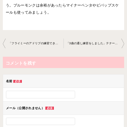
う。ブルーモンクは余裕があったらマイナーペンタやビバップスケ
ールも使ってみましょう。
投
「フライミーのアドリブの練習できました」テナーサックスレ ッスン2019-1119-no0017-0037
「3曲の通し練習をしました」テナーサックスレッスン2019-1217 -no0017-0037
稿
ナ
コメントを残す
ビ
ゲ
ー
名前
必須
シ
ョ
ン
メール（公開されません）
必須