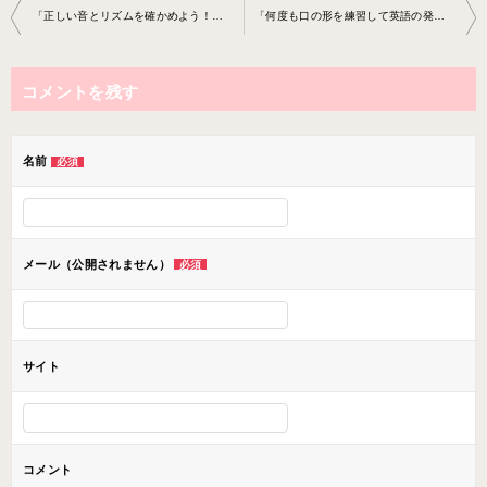
投
「正しい音とリズムを確かめよう！」ボーカル教室 2023-2-27-­no0013-­0083
「何度も口の形を練習して英語の発音を定着させましょう！」ボーカル教室 2023-3-1 3-­no0013-­0084
稿
ナ
コメントを残す
ビ
ゲ
ー
名前
必須
シ
ョ
ン
メール（公開されません）
必須
サイト
コメント