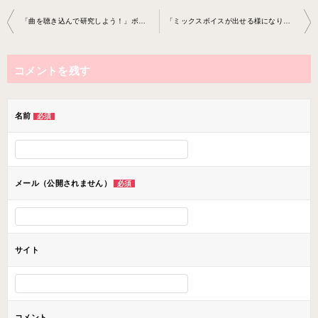
投
「曲を聴き込んで研究しよう！」ボーカル教室 2023-4-10-­no0013-­0083
「ミックスボイスが出せる様になりました！」ボーカル教室 2023-4-28-­no0013-­0082
稿
ナ
コメントを残す
ビ
ゲ
ー
名前
必須
シ
ョ
ン
メール（公開されません）
必須
サイト
コメント