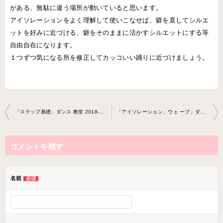
がある、無駄に違う場所が動いていると思います。
アイソレーションをよく理解して使いこなせば、癖を直してシルエ
ットを好みに近づける、癖をそのままに活かすシルエットにする等
自由自在になります。
１つずつ気になる所を修正してカッコいい踊りに近づけましょう。
投
「ステップ基礎」ダンス 教室 2018-8-23-­no0018-­0042
「アイソレーション、ウェ ーブ」ダンス教室 2018-9-24-­no0018-­0042
稿
ナ
コメントを残す
ビ
ゲ
ー
名前
必須
シ
ョ
ン