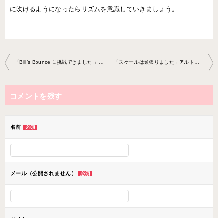
に吹けるようになったらリズムを意識していきましょう。
投
「Bill’s Bounce に挑戦できました 」アルトサックスレッスン2018- 0629-no0017-0037
「スケールは頑張りました」アルトサックスレッスン2018-0626-no 0017-0037
稿
ナ
コメントを残す
ビ
ゲ
ー
名前
必須
シ
ョ
ン
メール（公開されません）
必須