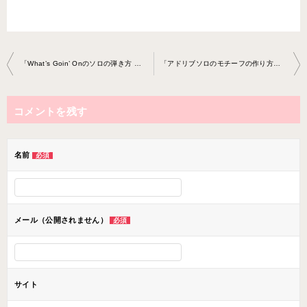
投
「What’s Goin’ Onのソロの弾き方 」2021-6-10-no0020-0061
「アドリブソロのモチーフの作り方」エレキギター教室 20 21-6-24-no0020-0061
稿
ナ
コメントを残す
ビ
ゲ
ー
名前
必須
シ
ョ
ン
メール（公開されません）
必須
サイト