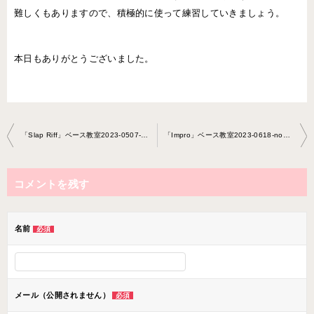
難しくもありますので、積極的に使って練習していきましょう。
本日もありがとうございました。
投
「Slap Riff」ベース教室2023-0507-no0014-0033
「Impro」ベース教室2023-0618-no0014-0033
稿
ナ
コメントを残す
ビ
ゲ
ー
名前
必須
シ
ョ
ン
メール（公開されません）
必須