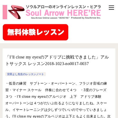
「I’ll close my eyesのアドリブに挑戦できました」アル
トサックス レッスン2018-1023-no0017-0037
宮田よし先生のレッスンノート
・低音の練習 サブトーン・オーバートーン、フラジオ音域の練
習・マイナー スケール 伴奏に合わせて４つ ・3度のフレーズ
３つ ・I’ll close my eyesのアルペジオ 上下 アドリブ体験
オーバートーンは４つがだいぶ出るようになりましたね。スケー
ル、イヤートレーニングは少しずつでいいのでやっていきましょ
う。I’ll close my eyesのアルペジオは上下ともよく出来ました。次