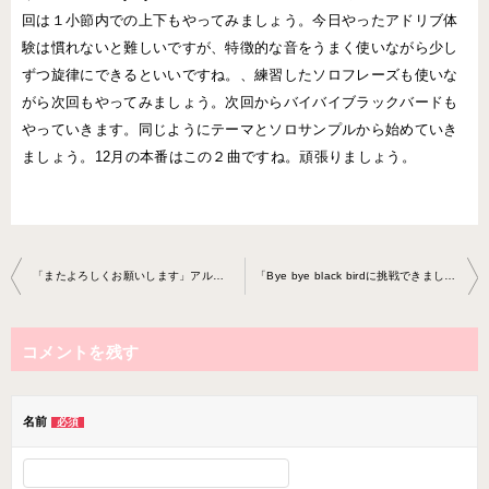
回は１小節内での上下もやってみましょう。今日やったアドリブ体
験は慣れないと難しいですが、特徴的な音をうまく使いながら少し
ずつ旋律にできるといいですね。、練習したソロフレーズも使いな
がら次回もやってみましょう。次回からバイバイブラックバードも
やっていきます。同じようにテーマとソロサンプルから始めていき
ましょう。12月の本番はこの２曲ですね。頑張りましょう。
投
「またよろしくお願いします」アルトサックスレッスン2018-1008 -no0017-0037
「Bye bye black birdに挑戦できました」アルトサックスレッスン201 8-1113-no0017-0037
稿
ナ
コメントを残す
ビ
ゲ
ー
名前
必須
シ
ョ