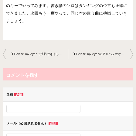
のキーでやってみます。書き譜のソロはタンギングの位置も正確に
できました。次回もう一度やって、同じ本の違う曲に挑戦していき
ましょう。
投
「I’ll close my eyesに挑戦できました」アルトサックスレッスン201 8-0807-no0017-0037
「I’ll close my eyesのアルペジオが出来ました」アルトサックスレ ッスン2018-0911-no0017-0037
稿
ナ
コメントを残す
ビ
ゲ
ー
名前
必須
シ
ョ
ン
メール（公開されません）
必須