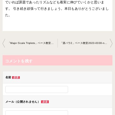
ていれば課題であったリズムなども着実に伸びていくかと思いま
す。 引き続き頑張って行きましょう。本日もありがとうございまし
た。
投
「Major Scale Triplets」ベース教室2023-0319-no0014-0033
「酒バラ2」ベース教室2023-0330-no0014-0024
稿
ナ
コメントを残す
ビ
ゲ
ー
名前
必須
シ
ョ
ン
メール（公開されません）
必須