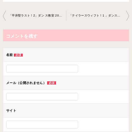
投
「平井堅ラスト！2」ダン ス教室 2020-2-17-no0038-1252
「テイラースウィフト！1 」ダンス教室 2020-3-17-no0038-1252
稿
ナ
コメントを残す
ビ
ゲ
ー
名前
必須
シ
ョ
ン
メール（公開されません）
必須
サイト