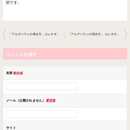
切です。
投
「アルデバランの弾き方」エレキギター教室 2022-1-27-no002 0-〜061
「アルデバランの弾き方」 エレキギター教室 2022-2-10-no0020-0061
稿
ナ
コメントを残す
ビ
ゲ
ー
名前
必須
シ
ョ
ン
メール（公開されません）
必須
サイト