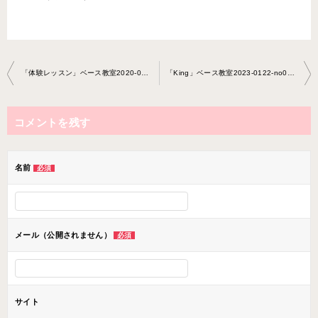
投
「体験レッスン」ベース教室2020-0215-no0014-0052
「King」ベース教室2023-0122-no0014-0033
稿
ナ
コメントを残す
ビ
ゲ
ー
名前
必須
シ
ョ
ン
メール（公開されません）
必須
サイト