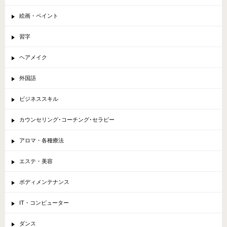
絵画・ペイント
習字
ヘアメイク
外国語
ビジネススキル
カウンセリング･コーチング･セラピー
アロマ・各種療法
エステ・美容
ボディメンテナンス
IT・コンピューター
ダンス