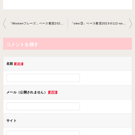
投
「Wootenフレーズ」ベース教室2023-0212-no0014-0033
「oleo③」ベース教室2023-0112-no0014-0024
稿
ナ
コメントを残す
ビ
ゲ
ー
名前
必須
シ
ョ
ン
メール（公開されません）
必須
サイト