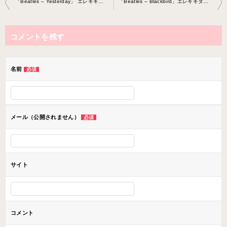
「Beatles – Yesterday」 エレキギター教 室 2023-2-22-no0020-0061
「Beatles – Blackbird」エレキギター教 室 2023-3-7-no0020-0061
稿
ナ
コメントを残す
ビ
ゲ
ー
名前
必須
シ
ョ
ン
メール（公開されません）
必須
サイト
コメント