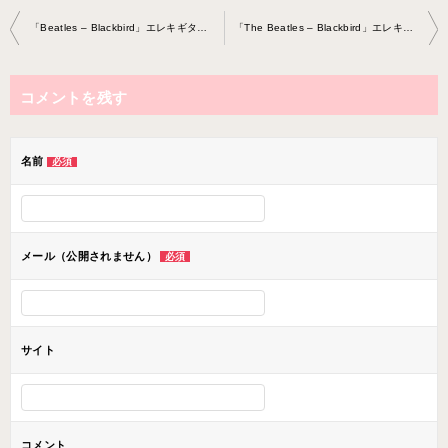
投
「Beatles – Blackbird」エレキギター教 室 2023-3-7-no0020-0061
「The Beatles – Blackbird」エレキギター教 室 2023-3-22-no0020-0061
稿
ナ
コメントを残す
ビ
ゲ
ー
名前
必須
シ
ョ
ン
メール（公開されません）
必須
サイト
コメント