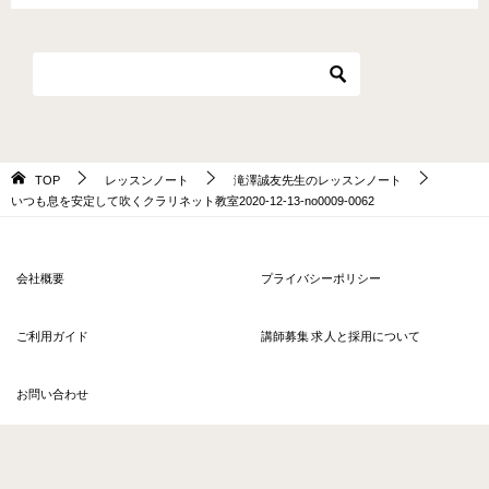
TOP
レッスンノート
滝澤誠友先生のレッスンノート
いつも息を安定して吹くクラリネット教室2020-12-13-no0009-0062
会社概要
プライバシーポリシー
ご利用ガイド
講師募集 求人と採用について
お問い合わせ
© 2026 〈ヒアラ〉オンラインレッスン ソウルアロー HERE'RE