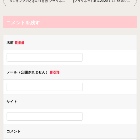
タンギングのときの注意点 クラリネット教室2020-12-25-no0009-0062
]クラリネット教室2020-1-18-no0009-0054
稿
ナ
コメントを残す
ビ
ゲ
ー
名前
必須
シ
ョ
ン
メール（公開されません）
必須
サイト
コメント